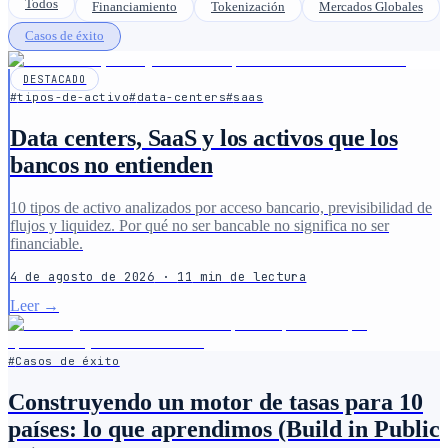
Todos
Financiamiento
Tokenización
Mercados Globales
Casos de éxito
DESTACADO
#
tipos-de-activo
#
data-centers
#
saas
Data centers, SaaS y los activos que los
bancos no entienden
10 tipos de activo analizados por acceso bancario, previsibilidad de
flujos y liquidez. Por qué no ser bancable no significa no ser
financiable.
4 de agosto de 2026
·
11
min
de lectura
Leer
→
#
Casos de éxito
Construyendo un motor de tasas para 10
países: lo que aprendimos (Build in Public