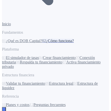
Inicio
Fundamentos
01
¿Qué es DOB Capital?
02
¿Cómo funciona?
Plataforma
03
El simulador de tasas
04
Crear financiamiento
05
Conexión
tributaria
06
Respalda tu financiamiento
07
Activa financiamiento
privado
Estructura financiera
08
Validar tu financiamiento
09
Estructura legal
10
Estructura de
liquidez
Referencia
11
Planes y costos
12
Preguntas frecuentes