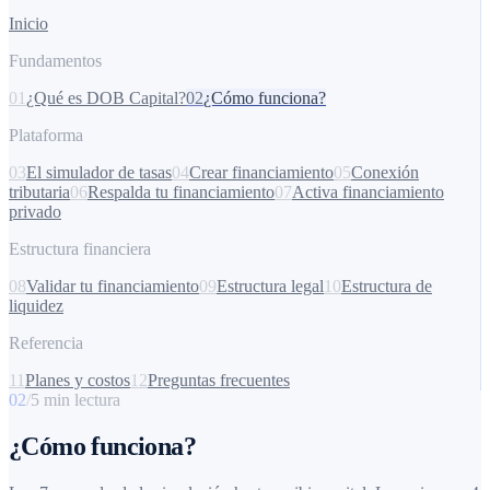
Inicio
Fundamentos
01
¿Qué es DOB Capital?
02
¿Cómo funciona?
Plataforma
03
El simulador de tasas
04
Crear financiamiento
05
Conexión
tributaria
06
Respalda tu financiamiento
07
Activa financiamiento
privado
Estructura financiera
08
Validar tu financiamiento
09
Estructura legal
10
Estructura de
liquidez
Referencia
11
Planes y costos
12
Preguntas frecuentes
02
/
5
min
lectura
¿Cómo funciona?